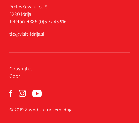
Prelovčeva ulica 5
5280
Idrija
Telefon:
+386 (0)5 37 43 916
tic@visit-idrija.si
Copyrights
Gdpr
© 2019 Zavod za turizem Idrija