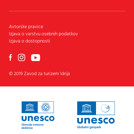
Avtorske pravice
Izjava o varstvu osebnih podatkov
Izjava o dostopnosti
© 2019 Zavod za turizem Idrija