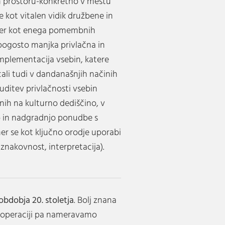
n prostoru-konkretno v mestu
 kot vitalen vidik družbene in
 ter kot enega pomembnih
 pogosto manjka privlačna in
implementacija vsebin, katere
cali tudi v dandanašnjih načinih
buditev privlačnosti vsebin
nih na kulturno dediščino, v
jo in nadgradnjo ponudbe s
r se kot ključno orodje uporabi
, znakovnost, interpretacija).
bdobja 20. stoletja
. Bolj znana
ej operaciji pa nameravamo