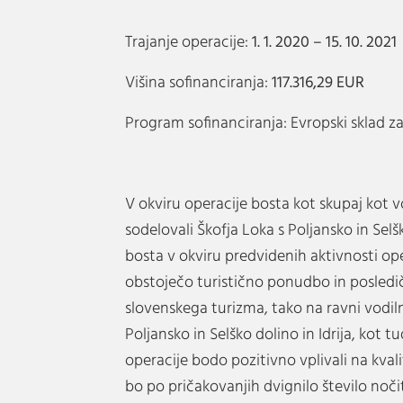
Trajanje operacije:
1. 1. 2020 – 15. 10. 2021
Višina sofinanciranja:
117.316,29
EUR
Program sofinanciranja: Evropski sklad za
V okviru operacije bosta kot skupaj kot 
sodelovali Škofja Loka s Poljansko in Selško
bosta v okviru predvidenih aktivnosti ope
obstoječo turistično ponudbo in posledi
slovenskega turizma, tako na ravni vodiln
Poljansko in Selško dolino in Idrija, kot t
operacije bodo pozitivno vplivali na kval
bo po pričakovanjih dvignilo število noči