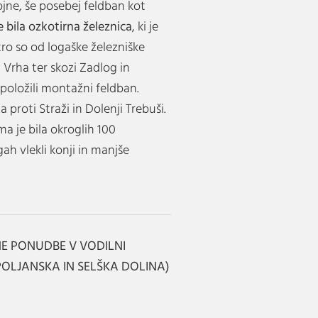
ojne, še posebej feldban kot
e bila ozkotirna železnica
, ki je
tro so od logaške železniške
Vrha ter skozi Zadlog in
oložili montažni feldban.
 proti Straži in Dolenji Trebuši.
a je bila okroglih 100
ah vlekli konji in manjše
NE PONUDBE V VODILNI
(POLJANSKA IN SELŠKA DOLINA)