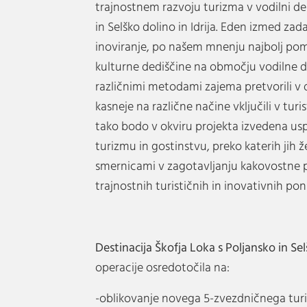
trajnostnem razvoju turizma v vodilni des
in Selško dolino in Idrija. Eden izmed zada
inoviranje, po našem mnenju najbolj p
kulturne dediščine na območju vodilne d
različnimi metodami zajema pretvorili v 
kasneje na različne načine vključili v tur
tako bodo v okviru projekta izvedena usp
turizmu in gostinstvu, preko katerih jih 
smernicami v zagotavljanju kakovostne 
trajnostnih turističnih in inovativnih p
Destinacija Škofja Loka s Poljansko in Se
operacije osredotočila na:
-oblikovanje novega 5-zvezdničnega turi