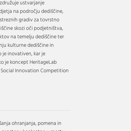
 združuje ustvarjanje
jetja na področju dediščine,
ustreznih gradiv za tovrstno
ščine skozi oči podjetništva,
ktov na temelju dediščine ter
ju kulturne dediščine in
 je inovativen, kar je
 ko je koncept HeritageLab
n Social Innovation Competition
šanja ohranjanja, pomena in