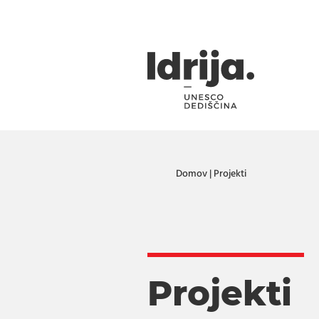
Skoči na vsebino
Domov
|
Projekti
Projekti