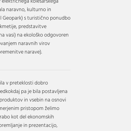
ev električnega kolesarskega
ala naravno, kulturno in
l Geopark) s turistično ponudbo
 kmetije, predstavitve
a na vasi) na ekološko odgovoren
rovanjem naravnih virov
obremenitve narave).
ila v preteklosti dobro
edkokdaj pa je bila postavljena
 produktov in vsebin na osnovi
smerjenim pristopom želimo
 rabo kot del ekonomskih
spremljanje in prezentacijo,