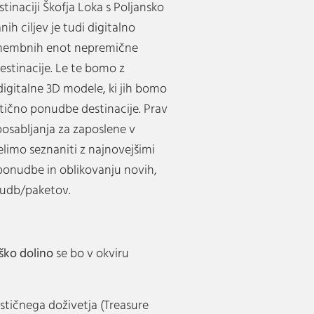
tinaciji Škofja Loka s Poljansko
nih ciljev je tudi digitalno
omembnih enot nepremične
estinacije. Le te bomo z
digitalne 3D modele, ki jih bomo
istično ponudbe destinacije. Prav
osabljanja za zaposlene v
želimo seznaniti z najnovejšimi
ponudbe in oblikovanju novih,
onudb/paketov.
lško dolino
se bo v okviru
stičnega doživetja (Treasure