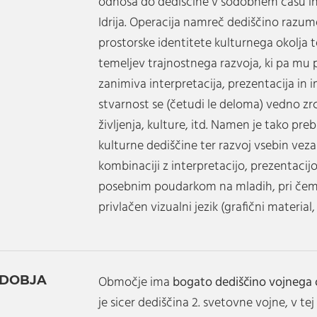
odnosa do dediščine v sodobnem času i
Idrija. Operacija namreč dediščino razume
prostorske identitete kulturnega okolja
temeljev trajnostnega razvoja, ki pa mu
zanimiva interpretacija, prezentacija in 
stvarnost se (četudi le deloma) vedno zr
življenja, kulture, itd. Namen je tako pre
kulturne dediščine ter razvoj vsebin veza
kombinaciji z interpretacijo, prezentaci
posebnim poudarkom na mladih, pri čeme
privlačen vizualni jezik (grafični material
BDOBJA
Območje ima
bogato dediščino vojnega o
je sicer dediščina 2. svetovne vojne, v t