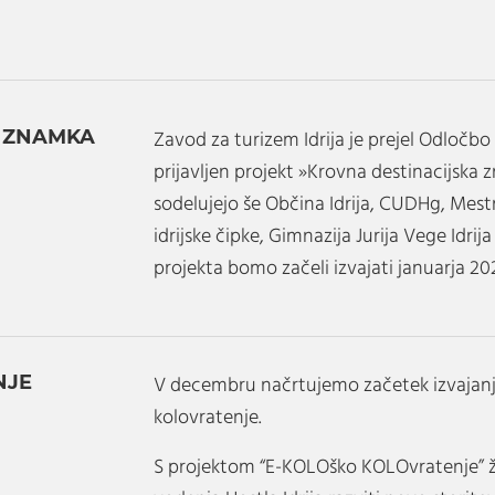
A ZNAMKA
Zavod za turizem Idrija je prejel Odločbo
prijavljen projekt »Krovna destinacijska 
sodelujejo še Občina Idrija, CUDHg, Mestni
idrijske čipke, Gimnazija Jurija Vege Idrija
projekta bomo začeli izvajati januarja 20
NJE
V decembru načrtujemo začetek izvajanj
kolovratenje.
S projektom “E-KOLOško KOLOvratenje” ž