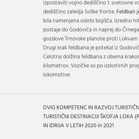
izpostaviti vojno dediščino 1. svetovne v
dediščino zaledja Soške fronte.
Feldban j
bila namenjena oskrbi bojišča. Izredno hi
postaje do Godoviča in naprej do Črnega 
gozdove Trnovske planote proti Lokvam p
Drugi krak feldbana je potekal iz Godoviča
Celotna dolžina feldbana z obema krakom
kilometrov. Vozičke so po ozkotirnih prog
lokomotive.
a
DVIG KOMPETENC IN RAZVOJ TURISTIČ
TURISTIČNI DESTINACIJI ŠKOFJA LOKA 
IN IDRIJA V LETIH 2020 in 2021