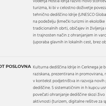
vodenja Hostla Idrija razviti novo storit
turizma, ki bi v celostno doživetje povez
tehnično dediščino Idrije (UNESCO Globa
na podeželju (kmečki turizmi in ekološke
tradicionalnih obrti, običajev in življenj
in trajnosten način z ohranjanjem in va
(uporaba glavnih in lokalnih cest, brez 
OT POSLOVNA
Kulturna dediščina Idrije in Cerknega je b
raziskana, prezentirana in promovirana, r
v kontekst podjetništva in razvoja novih
dediščine. S sistematičnim in h kupcu u
povečati ohranjanje dediščine skozi živo
aktivnosti (turizem, digitalne rešitve za 