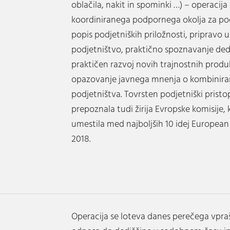
oblačila, nakit in spominki …) – operacija
koordiniranega podpornega okolja za pod
popis podjetniških priložnosti, pripravo 
podjetništvo, praktično spoznavanje dedi
praktičen razvoj novih trajnostnih produ
opazovanje javnega mnenja o kombiniran
podjetništva. Tovrsten podjetniški pristop
prepoznala tudi žirija Evropske komisije,
umestila med najboljših 10 idej Europea
2018.
Operacija se loteva danes perečega vpra