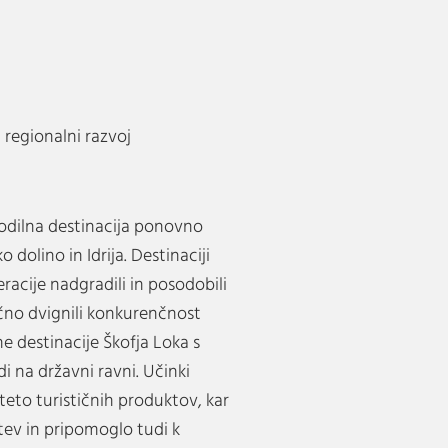
 regionalni razvoj
vodilna destinacija ponovno
 dolino in Idrija. Destinaciji
racije nadgradili in posodobili
čno dvignili konkurenčnost
e destinacije Škofja Loka s
udi na državni ravni. Učinki
iteto turističnih produktov, kar
tev in pripomoglo tudi k