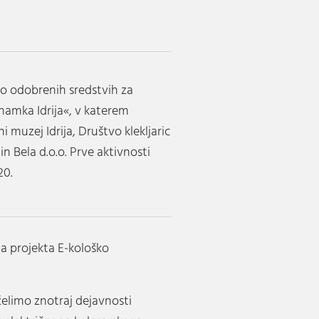
 o odobrenih sredstvih za
znamka Idrija«, v katerem
 muzej Idrija, Društvo klekljaric
 in Bela d.o.o. Prve aktivnosti
20.
a projekta E-kološko
elimo znotraj dejavnosti