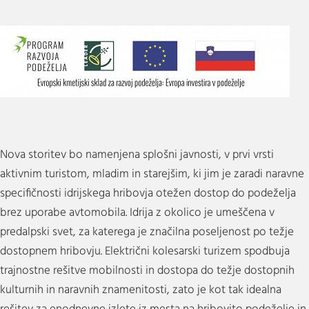
Nova storitev bo namenjena splošni javnosti, v prvi vrsti
aktivnim turistom, mladim in starejšim, ki jim je zaradi naravne
specifičnosti idrijskega hribovja otežen dostop do podeželja
brez uporabe avtomobila. Idrija z okolico je umeščena v
predalpski svet, za katerega je značilna poseljenost po težje
dostopnem hribovju. Električni kolesarski turizem spodbuja
trajnostne rešitve mobilnosti in dostopa do težje dostopnih
kulturnih in naravnih znamenitosti, zato je kot tak idealna