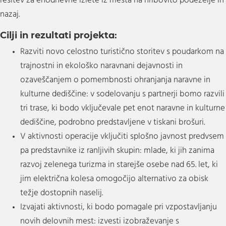
rešitev za enodnevne izlete iz mesta na hribovito podeželje in
nazaj.
Cilji in rezultati projekta:
Razviti novo celostno turistično storitev s poudarkom na
trajnostni in ekološko naravnani dejavnosti in
ozaveščanjem o pomembnosti ohranjanja naravne in
kulturne dediščine: v sodelovanju s partnerji bomo razvili
tri trase, ki bodo vključevale pet enot naravne in kulturne
dediščine, podrobno predstavljene v tiskani brošuri.
V aktivnosti operacije vključiti splošno javnost predvsem
pa predstavnike iz ranljivih skupin: mlade, ki jih zanima
razvoj zelenega turizma in starejše osebe nad 65. let, ki
jim električna kolesa omogočijo alternativo za obisk
težje dostopnih naselij.
Izvajati aktivnosti, ki bodo pomagale pri vzpostavljanju
novih delovnih mest: izvesti izobraževanje s