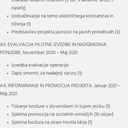
izdelave lokalnih izdelkov (9 tur, 9 delavnic skozi 5
naselij)
Izobraževanje na temo električnega kolesarstva in
trženja (1)
Predstavitev projekta javnosti na javnih prireditvah (3)
A3: EVALVACIJA PILOTNE IZVEDBE IN NADGRADNJA
PONUDBE: November 2020 – Maj 2021
Izvedba evalvacije operacije
Zapis smernic za nadaljnji razvoj (1)
A4: INFORMIRANJE IN PROMOCIJA PROJEKTA: Januar 2021 –
Maj 2021
Tiskanje brošure v slovenskem in tujem jeziku (1)
Spletna promocija na socialnih omrežjih (10 objav)
Spletna brošura na strani Hostla Idrija (1)