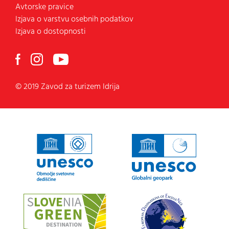
Avtorske pravice
Izjava o varstvu osebnih podatkov
Izjava o dostopnosti
© 2019 Zavod za turizem Idrija