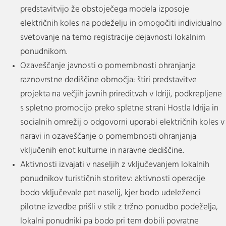
predstavitvijo že obstoječega modela izposoje
električnih koles na podeželju in omogočiti individualno
svetovanje na temo registracije dejavnosti lokalnim
ponudnikom.
Ozaveščanje javnosti o pomembnosti ohranjanja
raznovrstne dediščine območja: štiri predstavitve
projekta na večjih javnih prireditvah v Idriji, podkrepljene
s spletno promocijo preko spletne strani Hostla Idrija in
socialnih omrežij o odgovorni uporabi električnih koles v
naravi in ozaveščanje o pomembnosti ohranjanja
vključenih enot kulturne in naravne dediščine.
Aktivnosti izvajati v naseljih z vključevanjem lokalnih
ponudnikov turističnih storitev: aktivnosti operacije
bodo vključevale pet naselij, kjer bodo udeleženci
pilotne izvedbe prišli v stik z tržno ponudbo podeželja,
lokalni ponudniki pa bodo pri tem dobili povratne