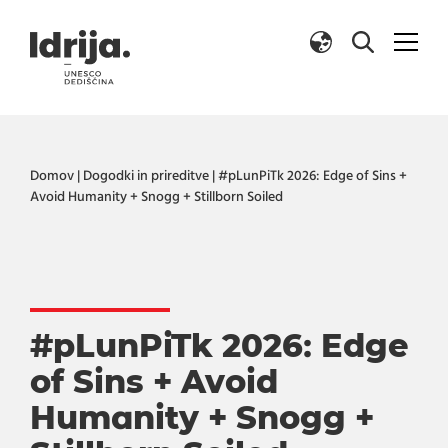
Skoči na vsebino
Domov
|
Dogodki in prireditve
|
#pLunPiTk 2026: Edge of Sins +
Avoid Humanity + Snogg + Stillborn Soiled
#pLunPiTk 2026: Edge
of Sins + Avoid
Humanity + Snogg +