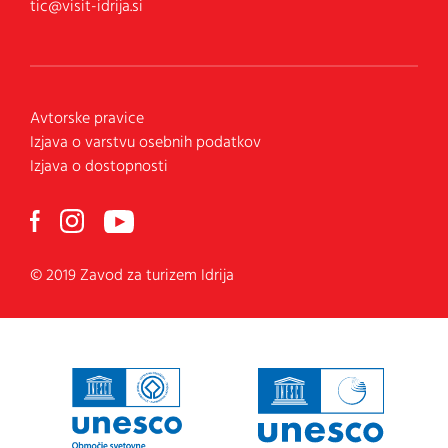
tic@visit-idrija.si
Avtorske pravice
Izjava o varstvu osebnih podatkov
Izjava o dostopnosti
© 2019 Zavod za turizem Idrija