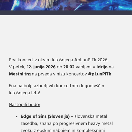
Prvi koncert v okviru letošnjega #pLunPiTk 2026.
V petek,
12. junija 2026
ob
20.02
vabljeni v
Idrijo
na
Mestni trg
na prvega v nizu koncertov
#pLunPiTk.
Ena najbolj razburljivih koncertnih dogodivščin
letošnjega leta!
Nastopili bodo:
Edge of Sins (Slovenija)
– slovenska metal
zasedba, znana po progresivnem heavy metal
zvoku z epskim nabojem in kompleksnimi