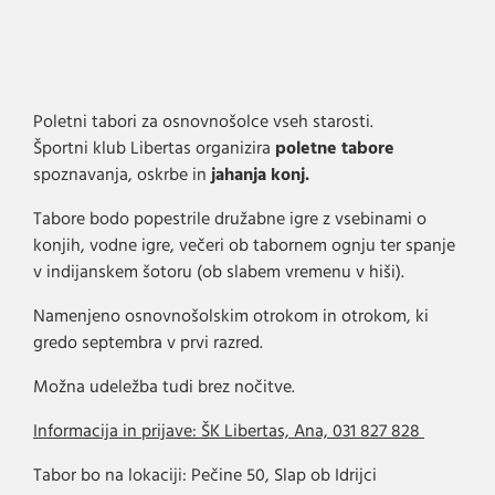
Poletni tabori za osnovnošolce vseh starosti.
Športni klub Libertas organizira
poletne tabore
spoznavanja, oskrbe in
jahanja konj.
Tabore bodo popestrile družabne igre z vsebinami o
konjih, vodne igre, večeri ob tabornem ognju ter spanje
v indijanskem šotoru (ob slabem vremenu v hiši).
Namenjeno osnovnošolskim otrokom in otrokom, ki
gredo septembra v prvi razred.
Možna udeležba tudi brez nočitve.
Informacija in prijave: ŠK Libertas, Ana, 031 827 828
Tabor bo na lokaciji: Pečine 50, Slap ob Idrijci