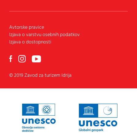
Avtorske pravice
Izjava o varstvu osebnih podatkov
Izjava o dostopnosti
© 2019 Zavod za turizem Idrija