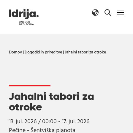
Skoči na vsebino
Domov
|
Dogodki in prireditve
|
Jahalni tabori za otroke
Jahalni tabori za
otroke
13. jul. 2026 / 00:00 - 17. jul. 2026
Pečine - Šentviška planota