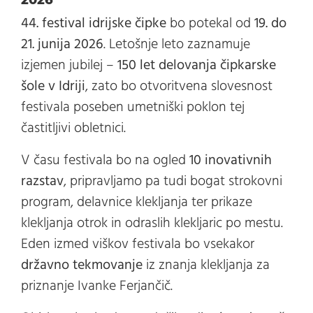
44. festival idrijske čipke
bo potekal od
19. do
21. junija 2026
. Letošnje leto zaznamuje
izjemen jubilej –
150 let delovanja čipkarske
šole v Idriji
, zato bo otvoritvena slovesnost
festivala poseben umetniški poklon tej
častitljivi obletnici.
V času festivala bo na ogled
10 inovativnih
razstav
, pripravljamo pa tudi bogat strokovni
program, delavnice klekljanja ter prikaze
klekljanja otrok in odraslih klekljaric po mestu.
Eden izmed viškov festivala bo vsekakor
državno tekmovanje
iz znanja klekljanja za
priznanje Ivanke Ferjančič.