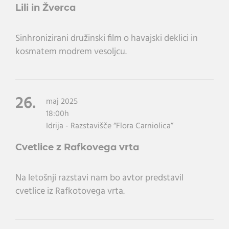
Lili in Žverca
Sinhronizirani družinski film o havajski deklici in
kosmatem modrem vesoljcu.
26.
maj 2025
18:00h
Idrija - Razstavišče “Flora Carniolica”
Cvetlice z Rafkovega vrta
Na letošnji razstavi nam bo avtor predstavil
cvetlice iz Rafkotovega vrta.