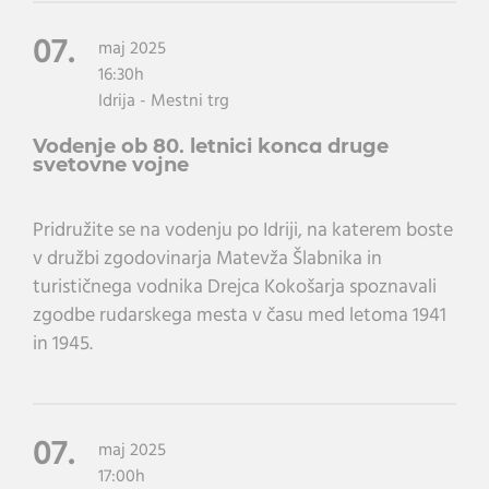
07.
maj 2025
16:30h
Idrija - Mestni trg
Vodenje ob 80. letnici konca druge
svetovne vojne
Pridružite se na vodenju po Idriji, na katerem boste
v družbi zgodovinarja Matevža Šlabnika in
turističnega vodnika Drejca Kokošarja spoznavali
zgodbe rudarskega mesta v času med letoma 1941
in 1945.
07.
maj 2025
17:00h