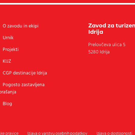
Zavod za turize
O zavodu in ekipi
Idrija
Urnik
Prelovčeva ulica 5
Projekti
5280 Idrija
KIJZ
CGP destinacije Idrija
Pogosto zastavljena
prašanja
Blog
ke pravice
Izjava o varstvu osebnih podatkov
Izjava o dostopnosti