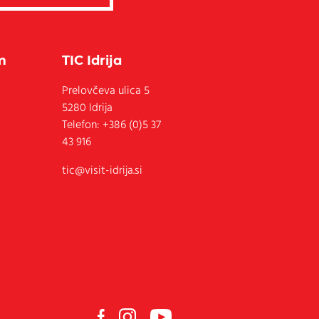
m
TIC Idrija
Prelovčeva ulica 5
5280
Idrija
Telefon:
+386 (0)5 37
43 916
tic@visit-idrija.si