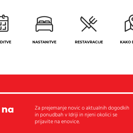
DITVE
NASTANITVE
RESTAVRACIJE
KAKO 
 na
Za prejemanje novic o aktualnih dogodkih
in ponudbah v Idriji in njeni okolici se
prijavite na enovice.