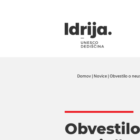
Skoči na vsebino
Domov
|
Novice
|
Obvestilo o ne
Obvestil