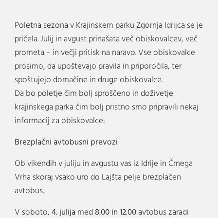
Poletna sezona v Krajinskem parku Zgornja Idrijca se je
pričela. Julij in avgust prinašata več obiskovalcev, več
prometa – in večji pritisk na naravo. Vse obiskovalce
prosimo, da upoštevajo pravila in priporočila, ter
spoštujejo domačine in druge obiskovalce.
Da bo poletje čim bolj sproščeno in doživetje
krajinskega parka čim bolj pristno smo pripravili nekaj
informacij za obiskovalce:
Brezplačni avtobusni prevozi
Ob vikendih v juliju in avgustu vas iz Idrije in Črnega
Vrha skoraj vsako uro do Lajšta pelje brezplačen
avtobus.
V soboto,
4. julija
med
8.00 in 12.00
avtobus zaradi