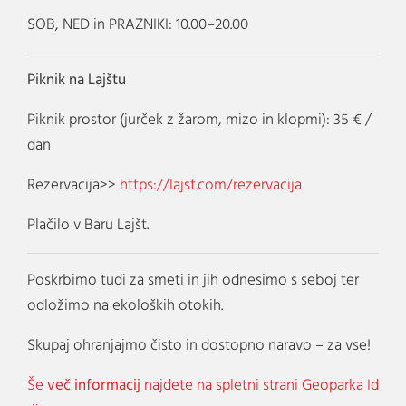
SOB, NED in PRAZNIKI: 10.00–20.00
Piknik na Lajštu
Piknik prostor (jurček z žarom, mizo in klopmi): 35 € /
dan
Rezervacija>>
https://lajst.com/rezervacija
Plačilo v Baru Lajšt.
Poskrbimo tudi za smeti in jih odnesimo s seboj ter
odložimo na ekoloških otokih.
Skupaj ohranjajmo čisto in dostopno naravo – za vse!
Še
več informacij
najdete na spletni strani Geoparka Id