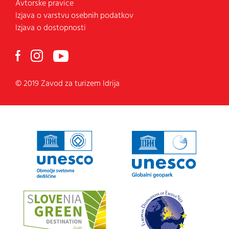
Avtorske pravice
Izjava o varstvu osebnih podatkov
Izjava o dostopnosti
© 2019 Zavod za turizem Idrija