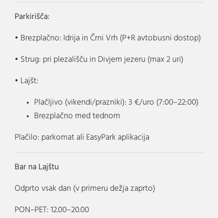
Parkirišča:
• Brezplačno: Idrija in Črni Vrh (P+R avtobusni dostop)
• Strug: pri plezališču in Divjem jezeru (max 2 uri)
• Lajšt:
Plačljivo (vikendi/prazniki): 3 €/uro (7:00–22:00)
Brezplačno med tednom
Plačilo: parkomat ali EasyPark aplikacija
Bar na Lajštu
Odprto vsak dan (v primeru dežja zaprto)
PON–PET: 12.00–20.00