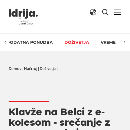
Skoči na vsebino
DODATNA PONUDBA
DOŽIVETJA
VREME
Domov
|
Načrtuj
|
Doživetja
|
Klavže na Belci z e-
kolesom - srečanje z