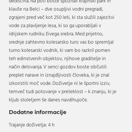
dediščina. Na poti boste spoznali krajinski park in
klavže na Belci – dve osupljivi vodni pregradi,
zgrajeni pred več kot 250 leti, ki sta služili zajezitvi
vode za plavljenje lesa, ki so ga uporabljali v
idrijskem rudniku živega srebra. Med prijetno,
srednje zahtevno kolesarsko turo vas bo spremljal
turno kolesarski vodnik, ki vam bo razkril pomen
teh edinstvenih objektov, njihove graditelje in
način delovanja. V senci gozdov boste občutili
preplet narave in iznajdljivosti človeka, ki je znal
izkoristiti moč vode. Doživetje ni le športni izziv,
temveč tudi potovanje v preteklost – k znanju, ki je
kljub stoletjem še danes navdihujoče.
Dodatne informacije
Trajanje doživetja: 4 h