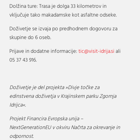
Dolžina ture: Trasa je dolga 33 kilometrov in
vključuje tako makadamske kot asfaltne odseke.
Doživetje se izvaja po predhodnem dogovoru za
skupine do 6 oseb.
Prijave in dodatne informacije:
tic@visit-idrija.si
ali
05 37 43 916.
Doživetje je del projekta »Divje točke za
edinstvena doživetja v Krajinskem parku Zgornja
Idrijca«.
Projekt Financira Evropska unija –
NextGenerationEU v okviru Načrta za okrevanje in
odpornost.