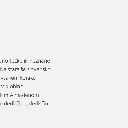
adno težke in neznane
a. Najstarejše slovensko
a vsakem koraku
 v globine
panskim Almadénom
 dediščine, dediščine