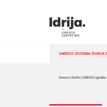
Skoči na vsebino
UNESCO ZGODBA ŽIVEGA 
Domov
|
Doživi
|
UNESCO zgodba ž