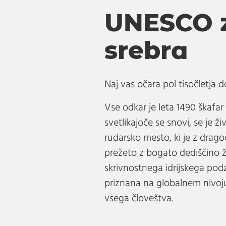
UNESCO 
srebra
Naj vas očara pol tisočletja 
Vse odkar je leta 1490 škaf
svetlikajoče se snovi, se je ži
rudarsko mesto, ki je z drag
prežeto z bogato dediščino 
skrivnostnega idrijskega pod
priznana na globalnem nivoj
vsega človeštva.