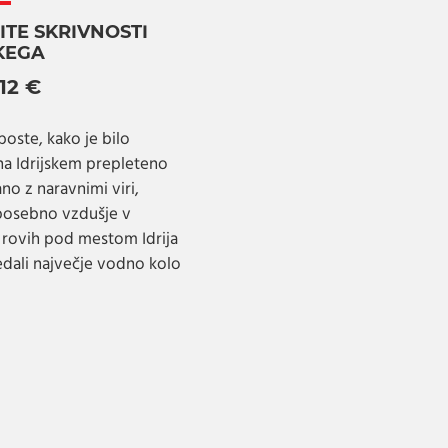
ITE SKRIVNOSTI
KEGA
 12 €
boste, kako je bilo
 na Idrijskem prepleteno
no z naravnimi viri,
 posebno vzdušje v
 rovih pod mestom Idrija
ledali največje vodno kolo