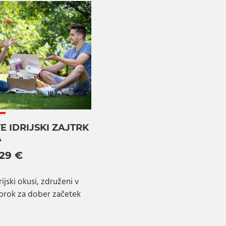
E IDRIJSKI ZAJTRK
A
 29 €
rijski okusi, združeni v
brok za dober začetek