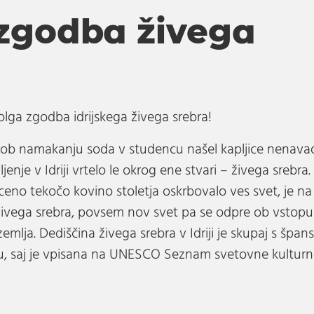
zgodba živega
dolga zgodba idrijskega živega srebra!
ar ob namakanju soda v studencu našel kapljice nenav
vljenje v Idriji vrtelo le okrog ene stvari – živega srebr
oceno tekočo kovino stoletja oskrbovalo ves svet, je n
živega srebra, povsem nov svet pa se odpre ob vstopu
zemlja. Dediščina živega srebra v Idriji je skupaj s š
u, saj je vpisana na UNESCO Seznam svetovne kulturne