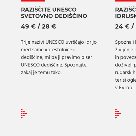
RAZIŠČITE UNESCO
RAZIŠČ
SVETOVNO DEDIŠČINO
IDRIJS
49 € / 28 €
24 € /
Trije nazivi UNESCO uvrščajo Idrijo
Spoznali 
med same »prestolnice«
življenje
dediščine, mi pa ji pravimo biser
in poveza
UNESCO dediščine. Spoznajte,
doživeli
zakaj je temu tako.
rudarskih
ter si og
v Evropi.