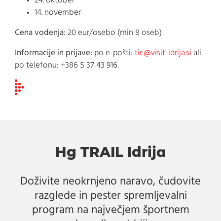
24. oktober
14. november
Cena vodenja:
20 eur/osebo (min 8 oseb)
Informacije in prijave:
po e-pošti:
tic@visit-idrija.si
ali
po telefonu: +386 5 37 43 916.
Hg TRAIL Idrija
Doživite neokrnjeno naravo, čudovite
razglede in pester spremljevalni
program na največjem športnem