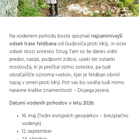
Na vodenem pohodu boste spoznali
najzanimivejši
odsek trase feldbana
od Godoviča proti Idriji, in sicer
odsek skozi sotesko Strug. Tam so še danes vidni
predor, nasipi, podporni zidovi, useki ter ostanki
mostovža, ki je prečkal strmo sotesko, pa tudi
obračališče oziroma »veksl«, kjer je feldban obrnil
nazaj v smeri proti Idriji. Pot vas bo vodila tudi mimo
naravne kraške znamenitosti – Divjega jezera.
Datumi vodenih pohodov v letu 2026:
16. maj (Tedni evropskih geoparkov – brezplačno
vodenje)
12. september