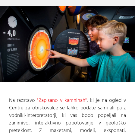
Na razstavo
"Zapisano v kamninah"
, ki je na ogled v
Centru za obiskovalce se lahko podate sami ali pa z
vodniki-interpretatorji, ki vas bodo popeljali na
zanimivo, interaktivno popotovanje v geološko
preteklost. Z maketami, modeli, eksponati,