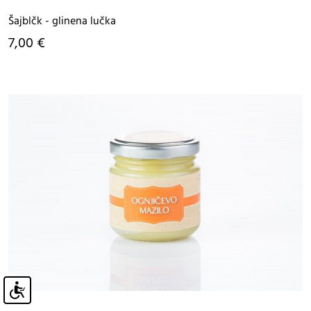
Šajblčk - glinena lučka
7,00 €